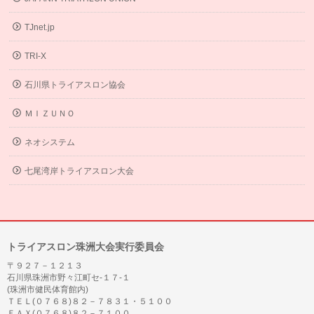
TJnet.jp
TRI-X
石川県トライアスロン協会
ＭＩＺＵＮＯ
ネオシステム
七尾湾岸トライアスロン大会
トライアスロン珠洲大会実行委員会
〒９２７－１２１３
石川県珠洲市野々江町セ-１７-１
(珠洲市健民体育館内)
ＴＥＬ(０７６８)８２－７８３１・５１００
ＦＡＸ(０７６８)８２－７１００