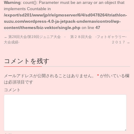
Warning
: count(): Parameter must be an array or an object that
implements Countable in
/export/sd201/www/jp/r/e/gmoserver/6/4/sd0478264/triathlon-
suzu.com/wordpress-4.0-ja-jetpack-undernavicontrol/wp-
content/themes/biz-vektor/single.php
on line
47
←
第28回大会/第19回ジュニア大会 -
第２８回大会 -フォトギャラリー-
大会成績-
２０１７
→
コメントを残す
メールアドレスが公開されることはありません。
*
が付いている欄
は必須項目です
コメント