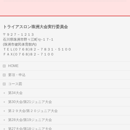
トライアスロン珠洲大会実行委員会
〒９２７－１２１３
石川県珠洲市野々江町セ-１７-１
(珠洲市健民体育館内)
ＴＥＬ(０７６８)８２－７８３１・５１００
ＦＡＸ(０７６８)８２－７１００
HOME
要項・申込
コース図
第34大会
第30大会/第21ジュニア大会
第２９大会/第２０ジュニア大会
第28大会/第19ジュニア大会
第27大会/第18ジュニア大会