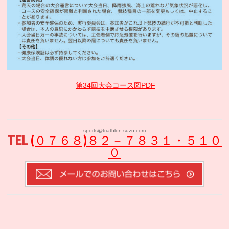
第34回大会コース図PDF
sports@triathlon-suzu.com
TEL
(０７６８)８２－７８３１・５１０
０