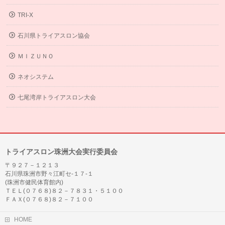
TRI-X
石川県トライアスロン協会
ＭＩＺＵＮＯ
ネオシステム
七尾湾岸トライアスロン大会
トライアスロン珠洲大会実行委員会
〒９２７－１２１３
石川県珠洲市野々江町セ-１７-１
(珠洲市健民体育館内)
ＴＥＬ(０７６８)８２－７８３１・５１００
ＦＡＸ(０７６８)８２－７１００
HOME