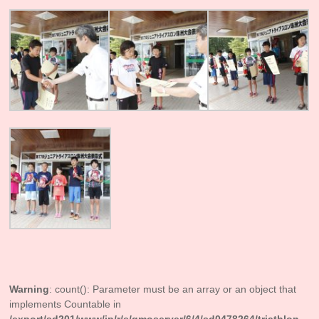
Warning
: count(): Parameter must be an array or an object that
implements Countable in
/export/sd201/www/jp/r/e/gmoserver/6/4/sd0478264/triathlon-